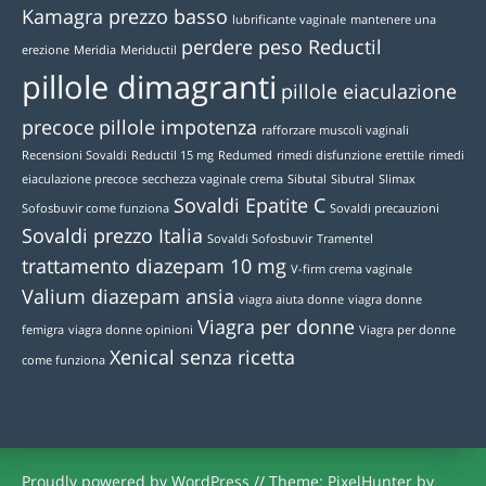
Kamagra prezzo basso
lubrificante vaginale
mantenere una
perdere peso Reductil
erezione
Meridia
Meriductil
pillole dimagranti
pillole eiaculazione
precoce
pillole impotenza
rafforzare muscoli vaginali
Recensioni Sovaldi
Reductil 15 mg
Redumed
rimedi disfunzione erettile
rimedi
eiaculazione precoce
secchezza vaginale crema
Sibutal
Sibutral
Slimax
Sovaldi Epatite C
Sofosbuvir come funziona
Sovaldi precauzioni
Sovaldi prezzo Italia
Sovaldi Sofosbuvir
Tramentel
trattamento diazepam 10 mg
V-firm crema vaginale
Valium diazepam ansia
viagra aiuta donne
viagra donne
Viagra per donne
femigra
viagra donne opinioni
Viagra per donne
Xenical senza ricetta
come funziona
Proudly powered by WordPress
//
Theme: PixelHunter by